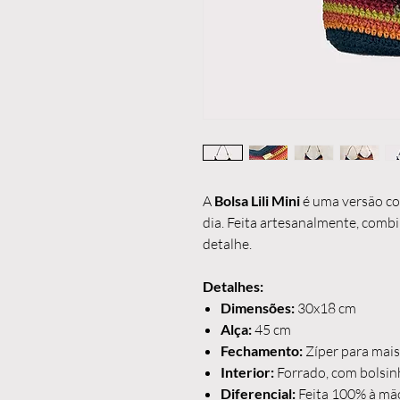
A
Bolsa Lili Mini
é uma versão com
dia. Feita artesanalmente, combi
detalhe.
Detalhes:
Dimensões:
30x18 cm
Alça:
45 cm
Fechamento:
Zíper para mai
Interior:
Forrado, com bolsin
Diferencial:
Feita 100% à mão