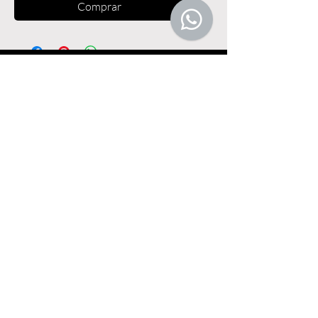
Comprar
Faça parte da nossa lista de emails
Email
Inscrever
©
2016-2026
| Alessandra Mataitis